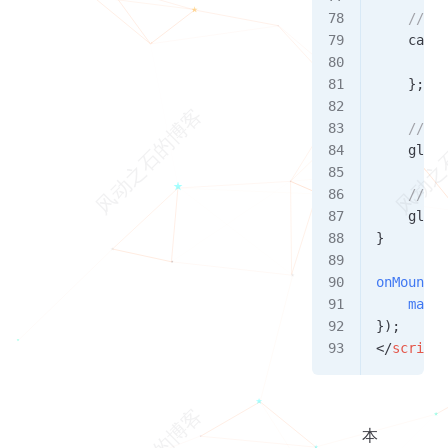
    // Re
    canva
        c
    };
    // Sp
    gl
.
cl
    // Cl
    gl
.
cl
}
onMounted
    main
(
});
</
script
>
本