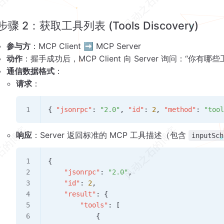
步骤 2：获取工具列表 (Tools Discovery)
参与方
：MCP Client ➡️ MCP Server
动作
：握手成功后，MCP Client 向 Server 询问：“你有
通信数据格式
：
请求
：
{ 
"jsonrpc"
: 
"2.0"
, 
"id"
: 
2
, 
"method"
: 
"too
响应
：Server 返回标准的 MCP 工具描述（包含
inputSch
{
    "jsonrpc"
: 
"2.0"
,
    "id"
: 
2
,
    "result"
: {
        "tools"
: [
            {