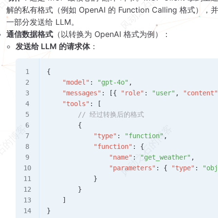
解的私有格式（例如 OpenAI 的 Function Calling 格式
一部分发送给 LLM。
通信数据格式
（以转换为 OpenAI 格式为例）：
发送给 LLM 的请求体
：
{
    "model"
: 
"gpt-4o"
,
    "messages"
: [{ 
"role"
: 
"user"
, 
"content
    "tools"
: [
        // 经过转换后的格式
        {
            "type"
: 
"function"
,
            "function"
: {
                "name"
: 
"get_weather"
,
                "parameters"
: { 
"type"
: 
"ob
            }
        }
    ]
}