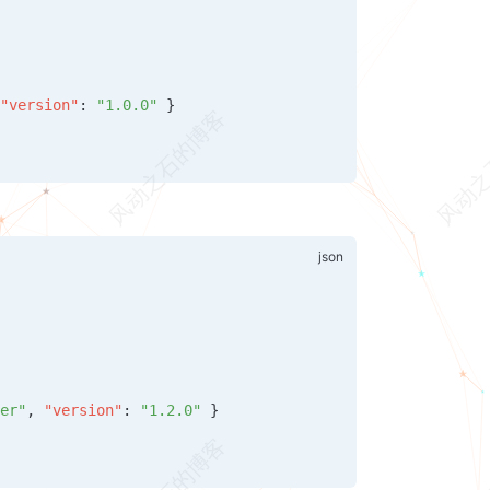
 
"version"
: 
"1.0.0"
 }
ver"
, 
"version"
: 
"1.2.0"
 }