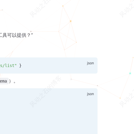
哪些工具可以提供？”
ls/list"
 }
）。
ema