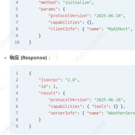
    "method"
: 
"initialize"
,
    "params"
: {
        "protocolVersion"
: 
"2025-06-18"
,
        "capabilities"
: {},
        "clientInfo"
: { 
"name"
: 
"MyAIHost"
,
    }
}
响应 (Response)
：
{
    "jsonrpc"
: 
"2.0"
,
    "id"
: 
1
,
    "result"
: {
        "protocolVersion"
: 
"2025-06-18"
,
        "capabilities"
: { 
"tools"
: {} },
        "serverInfo"
: { 
"name"
: 
"WeatherSer
    }
}