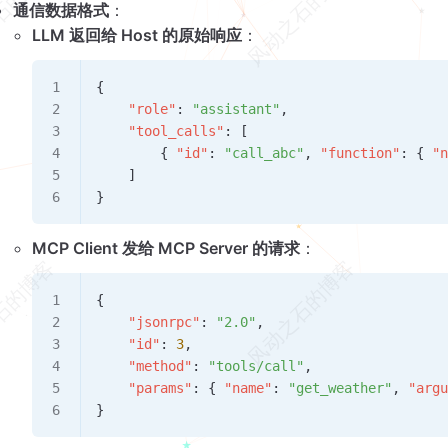
通信数据格式
：
LLM 返回给 Host 的原始响应
：
{
    "role"
: 
"assistant"
,
    "tool_calls"
: [
        { 
"id"
: 
"call_abc"
, 
"function"
: { 
"
    ]
}
MCP Client 发给 MCP Server 的请求
：
{
    "jsonrpc"
: 
"2.0"
,
    "id"
: 
3
,
    "method"
: 
"tools/call"
,
    "params"
: { 
"name"
: 
"get_weather"
, 
"arg
}