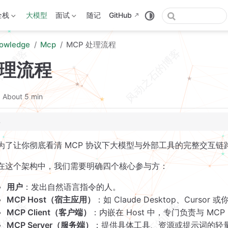
全栈
大模型
面试
随记
GitHub
owledge
Mcp
MCP 处理流程
处理流程
About 5 min
力发现与同步（建立连接）
nitialize)
(Tools Discovery)
为了让你彻底看清 MCP 协议下大模型与外部工具的完整交互链
式转换与大模型推理
在这个架构中，我们需要明确四个核心参与方：
上下文 (Translation & Injection)
决策 (Reasoning)
用户
：发出自然语言指令的人。
具执行与结果反馈
MCP Host（宿主应用）
：如 Claude Desktop、Curs
发工具调用 (Tool Execution)
MCP Client（客户端）
：内嵌在 Host 中，专门负责与 MCP
成 (Result Feedback & Final Generation)
MCP Server（服务端）
：提供具体工具、资源或提示词的轻