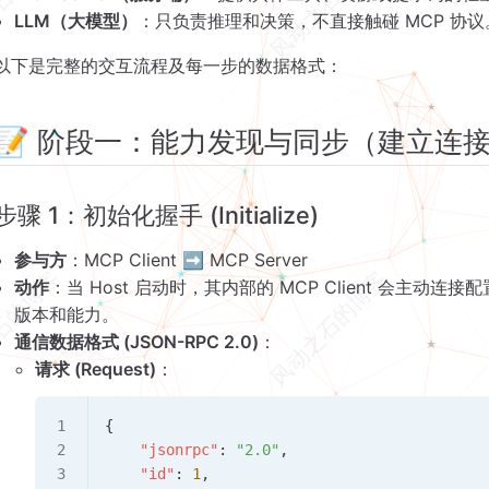
LLM（大模型）
：只负责推理和决策，不直接触碰 MCP 协议
以下是完整的交互流程及每一步的数据格式：
📝 阶段一：能力发现与同步（建立连
步骤 1：初始化握手 (Initialize)
参与方
：MCP Client ➡️ MCP Server
动作
：当 Host 启动时，其内部的 MCP Client 会主动连接
版本和能力。
通信数据格式 (JSON-RPC 2.0)
：
请求 (Request)
：
{
    "jsonrpc"
: 
"2.0"
,
    "id"
: 
1
,