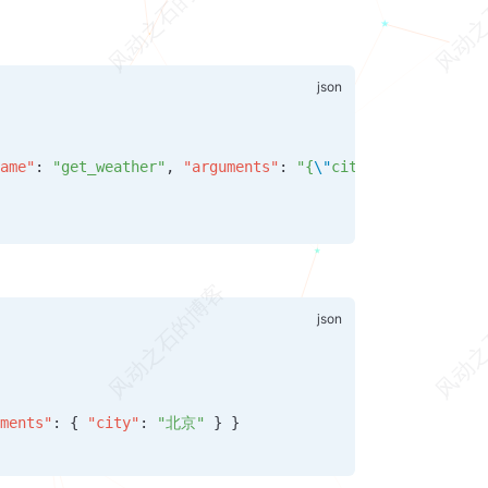
name"
: 
"get_weather"
, 
"arguments"
: 
"{
\"
city
\"
: 
\"
北京
\"
}"
uments"
: { 
"city"
: 
"北京"
 } }