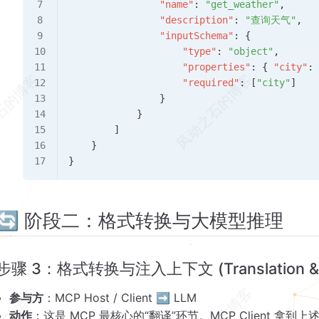
                "name"
: 
"get_weather"
,
                "description"
: 
"查询天气"
,
                "inputSchema"
: {
                    "type"
: 
"object"
,
                    "properties"
: { 
"city"
:
                    "required"
: [
"city"
]
                }
            }
        ]
    }
}
🔄 阶段二：格式转换与大模型推理
步骤 3：格式转换与注入上下文 (Translation & In
参与方
：MCP Host / Client ➡️ LLM
动作
：这是 MCP 最核心的“翻译”环节。MCP Client 拿到上