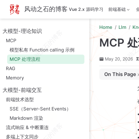
Skip to main content
风动之石的博客
Vue 2.x 源码学习
前端基础
Home
Llm
Kn
大模型-理论知识
MCP 
MCP
模型私有 Function calling 示例
MCP 处理流程
May 20, 2026
📝 阶段一：能
RAG
On This Page
步骤 1：初始化握手 (I
Memory
步骤 2：获取工具列表 
大模型-前端交互
🔄 阶段二：格
前端技术选型
步骤 3：格式转换与注入
SSE（Server-Sent Events）
步骤 4：大模型推理与
Markdown 渲染
⚙️ 阶段三：工
步骤 5：解析响应并触
流式响应 & 中断重连
步骤 6：结果回填与最终生
多端上下文同步