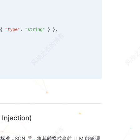
 { 
"type"
: 
"string"
 } },
jection)
述标准 JSON 后，将其
转换
成当前 LLM 能够理