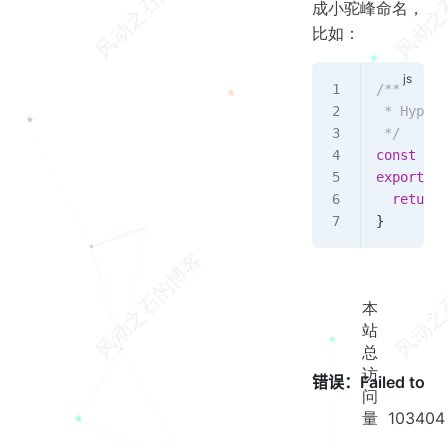
成小驼峰命名，
比如：
/**
 * Hyphen
 */
const
 hyp
export
 co
  return
 
}
本
站
总
访
问
量
103404