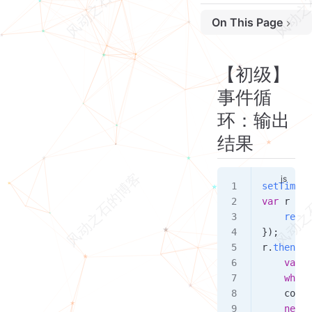
On This Page
【初级】事件循环：输出结果
【初级】事件循环：输出结果，说明原因
【初级】
事件循
环：输出
结果
setTimeou
var
 r
 =
 n
    resol
});
r
.
then
(()
    var
 b
    while
    conso
    new
 P