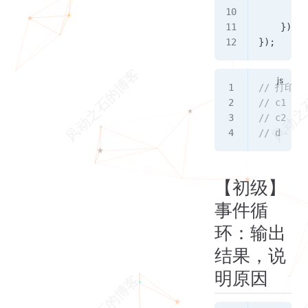
        r
    }).
th
});
// 打印结
// c1
// c2
// d
【初级】
事件循
环：输出
结果，说
明原因