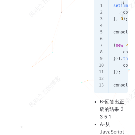
setTimeou
    conso
}, 
0
);
console
.
l
(
new
 Prom
    conso
})).
then
(
    conso
});
console
.
l
B-回答出正
确的结果 2
3 5 1
A-从
JavaScript