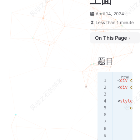
April 14, 2024
Less than 1 minute
On This Page
题目
参考答案
题目
<
div
 clas
<
div
 clas
<
style
>
    .one
 
        w
        h
        z
        b