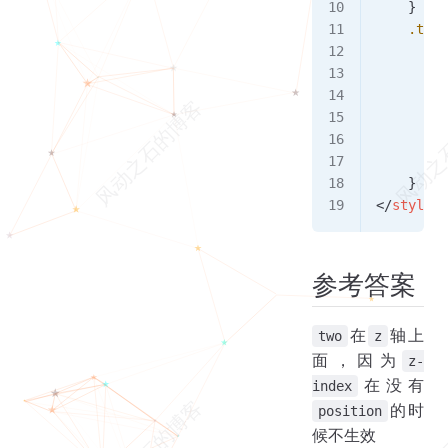
    }
    .two
 
        w
        h
        p
        t
        z
        b
    }
</
style
>
参考答案
在
轴上
two
z
面，因为
z-
在没有
index
的时
position
候不生效