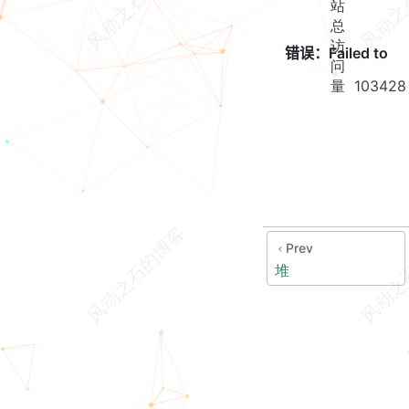
站
总
访
问
量
103428
Prev
堆