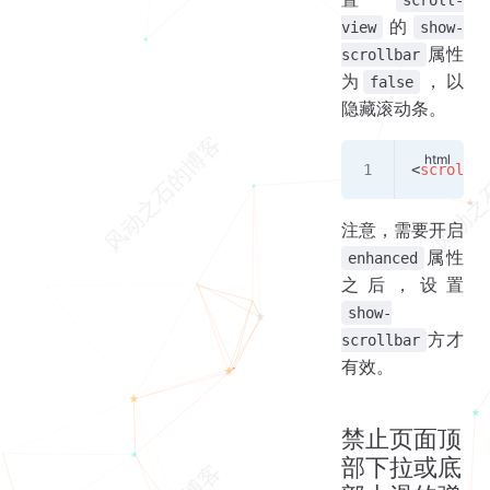
scroll-
的
view
show-
属性
scrollbar
为
，以
false
隐藏滚动条。
<
scroll-v
注意，需要开启
属性
enhanced
之后，设置
show-
方才
scrollbar
有效。
禁止页面顶
部下拉或底