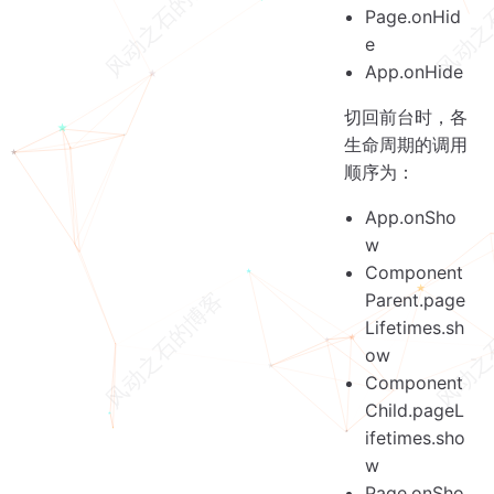
Page.onHid
e
App.onHide
切回前台时，各
生命周期的调用
顺序为：
App.onSho
w
Component
Parent.page
Lifetimes.sh
ow
Component
Child.pageL
ifetimes.sho
w
Page.onSho