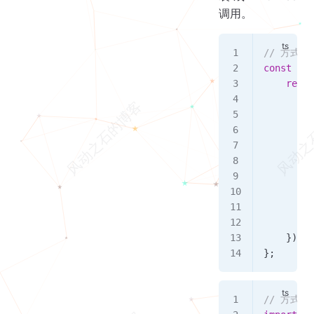
调用。
// 方式一
const
 add
    retur
        w
         
         
         
         
         
         
         
        }
    });
};
// 方式