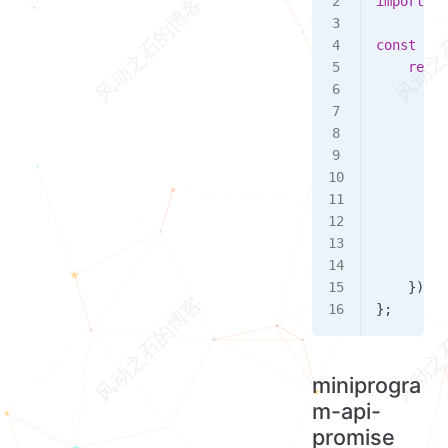
import
 Ad
const
 add
    retur
        w
         
         
         
         
         
         
         
        }
    });
};
miniprogra
m-api-
promise