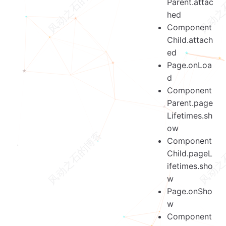
Parent.attac
hed
Component
Child.attach
ed
Page.onLoa
d
Component
Parent.page
Lifetimes.sh
ow
Component
Child.pageL
ifetimes.sho
w
Page.onSho
w
Component