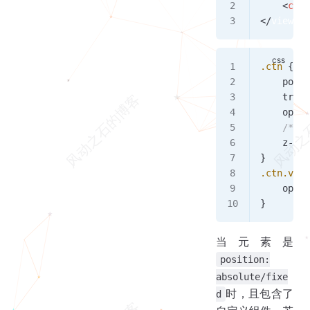
    <
chil
</
view
>
.ctn
 {
    posit
    trans
    opaci
    /* 
    z-ind
}
.ctn.visi
    opaci
}
当元素是
position:
absolute/fixe
时，且包含了
d