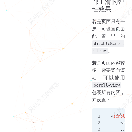
部上滑的弹
性效果
若是页面只有一
屏，可设置页面
配置里的
disableScroll
。
: true
若是页面内容较
多，需要竖向滚
动，可以使用
scroll-view
包裹所有内容，
并设置：
<
scroll-v
    <
view
    ...