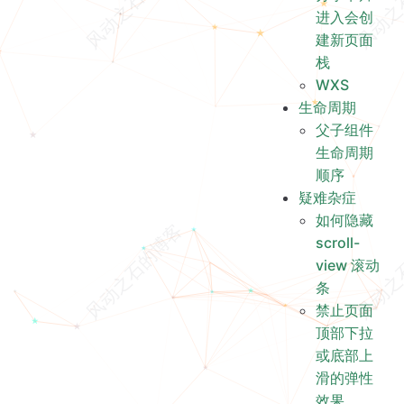
WXS
进入会创
生命周期
建新页面
父子组件生命周期顺序
栈
疑难杂症
WXS
生命周期
如何隐藏 scroll-view 滚动条
父子组件
禁止页面顶部下拉或底部上滑的弹性效果
生命周期
1rpx 圆角边框缺失或不清晰
顺序
子组件上添加样式
疑难杂症
包含自定义组件的元素的 opacity 的 transition 无效
如何隐藏
开发
scroll-
反编译
view 滚动
小程序上传打包产物
条
miniprogram-api-typings
禁止页面
miniprogram-api-promise
顶部下拉
或底部上
滑的弹性
效果