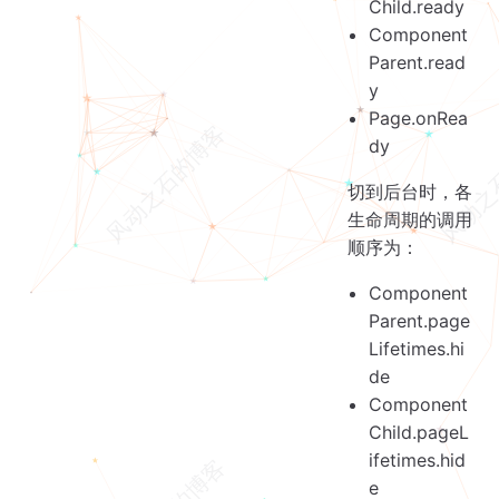
Child.ready
Component
Parent.read
y
Page.onRea
dy
切到后台时，各
生命周期的调用
顺序为：
Component
Parent.page
Lifetimes.hi
de
Component
Child.pageL
ifetimes.hid
e