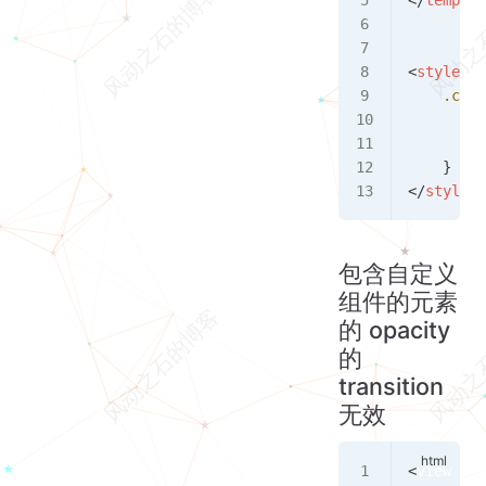
</
templat
<
style
 la
    .chil
        d
        m
    }
</
style
>
包含自定义
组件的元素
的 opacity
的
transition
无效
<
view
 cla