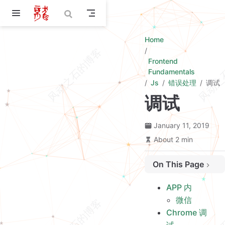
Skip to main content
Home
Frontend
Fundamentals
Js
错误处理
调试
调试
January 11, 2019
About 2 min
On This Page
APP 内
APP 内
微信
微信
Chrome 调试
Chrome 调
远程调试