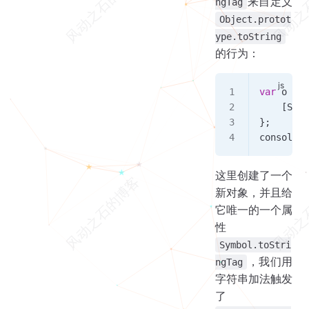
来自定义
ngTag
Object.protot
ype.toString
的行为：
var
 o
 =
 {
    [
Symb
};
console
.
l
这里创建了一个
新对象，并且给
它唯一的一个属
性
Symbol.toStri
，我们用
ngTag
字符串加法触发
了