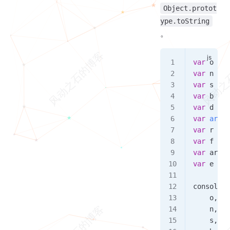
Object.protot
ype.toString
。
var
 o
 =
 n
var
 n
 =
 n
var
 s
 =
 n
var
 b
 =
 n
var
 d
 =
 n
var
 arg
 =
var
 r
 =
 n
var
 f
 =
 n
var
 arr
 =
var
 e
 =
 n
console
.
l
    o
,
    n
,
    s
,