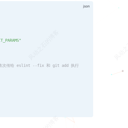
IT_PARAMS"
传给 eslint --fix 和 git add 执行