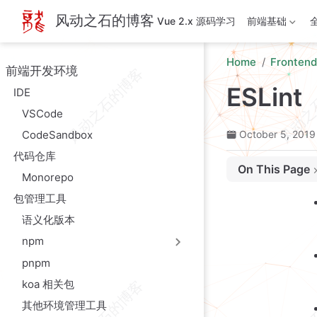
Skip to main content
风动之石的博客
Vue 2.x 源码学习
前端基础
Home
Frontend
前端开发环境
ESLint
IDE
VSCode
CodeSandbox
October 5, 2019
代码仓库
On This Page
Monorepo
规则
包管理工具
规则配置
语义化版本
行内方式关闭规则
npm
ESLint 插件和配
pnpm
Vue 相关
koa 相关包
与 Prettier 的集
其他环境管理工具
集成