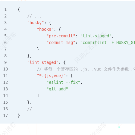
{
    // ...
    "husky"
: {
        "hooks"
: {
            "pre-commit"
: 
"lint-staged"
,
            "commit-msg"
: 
"commitlint -E HUSKY_G
        }
    },
    "lint-staged"
: {
        // 将每一个暂存区的 .js、.vue 文件作为参数，依次
        "*.{js,vue}"
: [
            "eslint --fix"
,
            "git add"
        ]
    },
    // ...
}