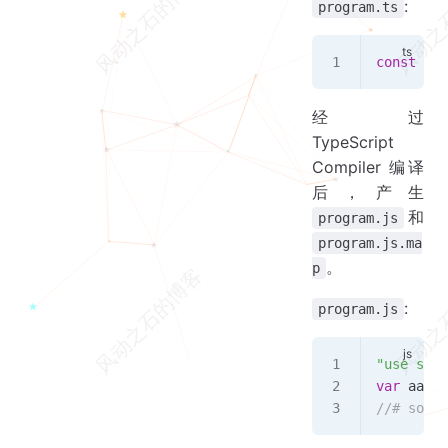
:
program.ts
const
 aaa
经过
TypeScript
Compiler 编译
后，产生
和
program.js
program.js.ma
。
p
:
program.js
"use stri
var
 aaaaa
//# sourc