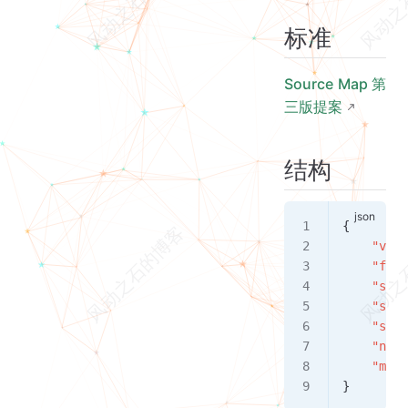
结构
标准
Base VLQ 编码是如何让 Source Map 文件尽量小的？
前提知识
Source Map 第
疑问
三版提案
Source Map 文件是否影响网页性能？
浏览器如何知道源文件与 Source Map 文件的映射关系？
结构
{
    "vers
    "file
    "sour
    "sour
    "sour
    "name
    "mapp
}