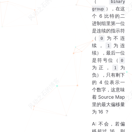
（
binary
），在这
group
个 6 比特的二
进制组里第一位
是连续的指示符
（
为不连
0
续，
为连
1
续），最后一位
是符号位（
0
为正，
为
1
负），只有剩下
的 4 位表示一
个数字，这意味
着 Source Map
里的最大偏移量
为 16 ？
A: 不会，若偏
移超过 16，则