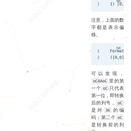
1) [0,0,0
注意，上面的数
字都是表示偏
移。
Format: (
([0,0](#0
可以发现，
里的第
oCAAoC
一个
只代表
oC
第一位，即转换
后的列号，
oC
是对
的编
36
码；第二个
oC
是转换前的列