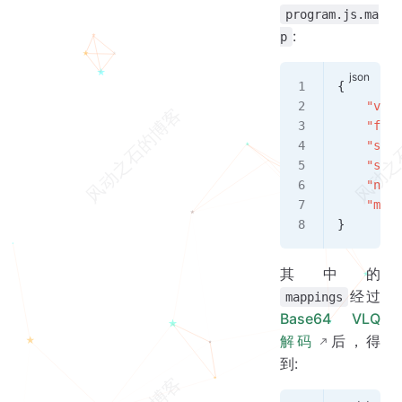
program.js.ma
:
p
{
    "vers
    "file
    "sour
    "sour
    "name
    "mapp
}
其中的
经过
mappings
Base64 VLQ
解码
后，得
到: