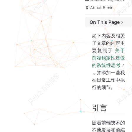
About 5 min
On This Page
引言
如下内容及相关
浏览器兼容性问题
子文章的内容主
网络环境复杂多变
要复制于
关于
第三方服务不可用
前端稳定性建设
代码质量参差不齐
的系统性思考
业务需求快速变化
，并添加一些我
在日常工作中执
缺乏完善的监控和报警
行的细节。
缺少专门的稳定性团队和机制
技术更新迭代加快
详细建设方案
引言
随着前端技术的
不断发展和前端