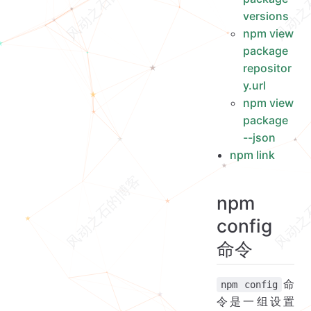
versions
npm view
package
repositor
y.url
npm view
package
--json
npm link
npm
config
命令
命
npm config
令是一组设置