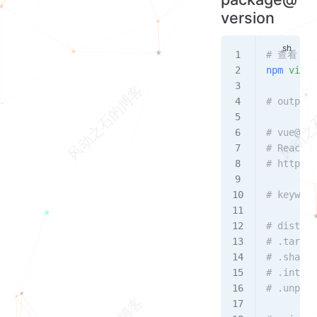
version
# 查看 vu
npm
 view
 
# output:
# vue@2.6
# Reactiv
# https:/
# keyword
# dist
# .tarbal
# .shasum
# .integr
# .unpack