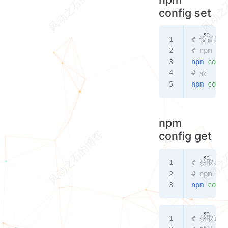
config set
# 设置某
# npm con
npm
 confi
# 或
npm
 confi
npm
config get
# 获取某
# npm con
npm
 confi
# 获取通过 