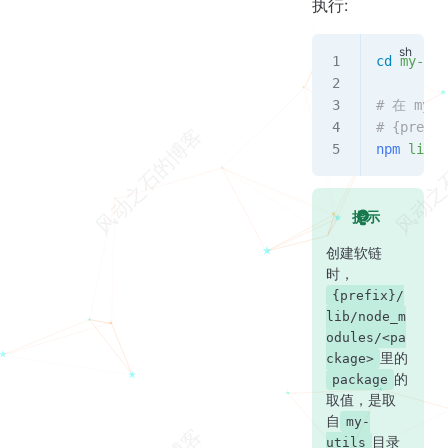
执行:
cd
 my-uti
# 在 my-
# {prefix
npm
 link
提示
创建软链
时，
{prefix}/
lib/node_m
odules/<pa
里的
ckage>
的
package
取值，是取
自
my-
目录
utils