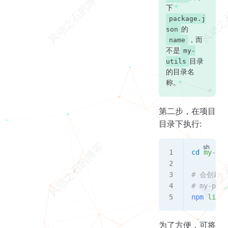
下
package.j
的
son
，而
name
不是
my-
目录
utils
的目录名
称。
第二步，在项目
目录下执行:
cd
 my-pro
# 会创建一
# my-proj
npm
 link
 
为了方便，可将