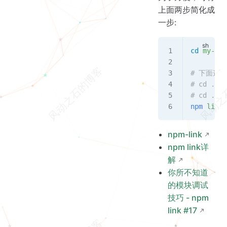
上面两步简化成
一步:
cd
 my-pro
# 下面这
# cd ../m
# cd ../m
npm
 link
 
npm-link
npm link详
解
你所不知道
的模块调试
技巧 - npm
link #17