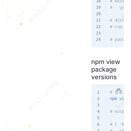
# maintai
# - yyx99
# dist-ta
# csp: 1.
# publish
npm view
package
versions
# 查看 v
npm
 view
 
# output
# [ '0.0.
#   '0.6.