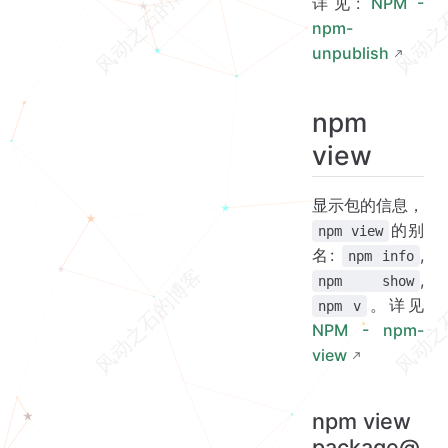
详见:
NPM -
npm-
unpublish
npm
view
显示包的信息，
的别
npm view
名:
,
npm info
,
npm show
。详见
npm v
NPM - npm-
view
npm view
package@