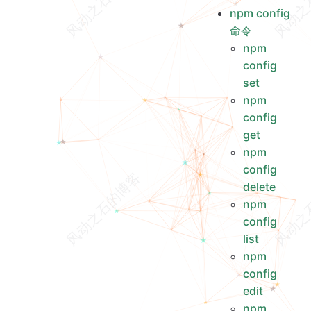
npm config 命令
npm config
npm config set
命令
npm config get
npm
npm config delete
config
npm config list
set
npm config edit
npm
config
npm set/get
get
npm dist-tag
npm
查看包的发布 tag
config
添加包的发布 tag
delete
删除包的发布 tag
npm
删除已发布包的指定版本
config
npm view
list
npm view package@version
npm
npm view package versions
config
npm view package repository.url
edit
npm view package --json
npm