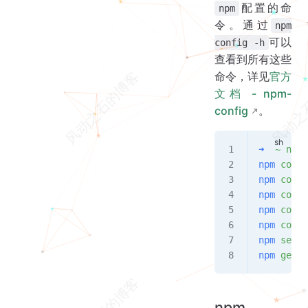
配置的命
npm
令。通过
npm
可以
config -h
查看到所有这些
命令，详见
官方
文档 - npm-
config
。
➜
  ~
 npm
 
npm
 confi
npm
 confi
npm
 confi
npm
 confi
npm
 confi
npm
 set
 <
npm
 get
 [
npm