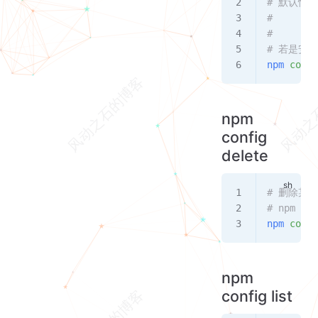
# 默认情
#     w
#     m
# 若是安装
npm
 confi
npm
config
delete
# 删除某
# npm con
npm
 confi
npm
config list