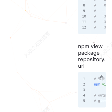
#   '0.7.
#   ...
#   '3.0.
#   '3.0.
#   '3.0.
npm view
package
repository.
url
# 查看 vu
npm
 view
 
# output:
# git+htt