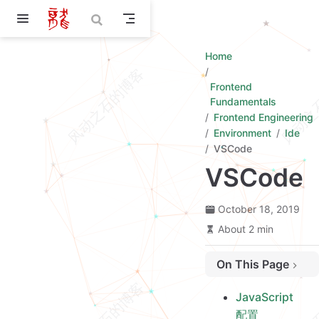
Skip to main content
Home
Frontend
Fundamentals
Frontend Engineering
Environment
Ide
VSCode
VSCode
October 18, 2019
About 2 min
On This Page
JavaScript 配置
JavaScript
使用 webpack alias
配置