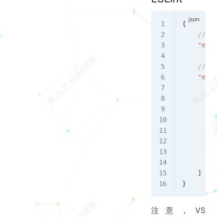
{
    // Tu
    "esli
    // An
    "esli
        "
        "
        "
        /
        {
         
         
        }
    ]
}
注意，VS