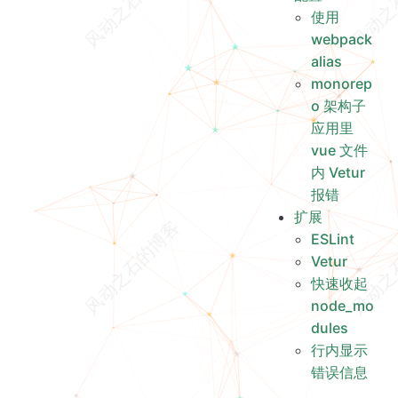
monorepo 架构子应用里 vue 文件内 Vetur 报错
使用
扩展
webpack
ESLint
alias
Vetur
monorep
o 架构子
快速收起 node_modules
应用里
行内显示错误信息
vue 文件
内 Vetur
报错
扩展
ESLint
Vetur
快速收起
node_mo
dules
行内显示
错误信息