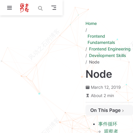
Skip to main content
Home
Frontend
Fundamentals
Frontend Engineering
Development Skills
Node
Node
March 12, 2019
About 2 min
On This Page
事件循环
事件循环
观察者
观察者