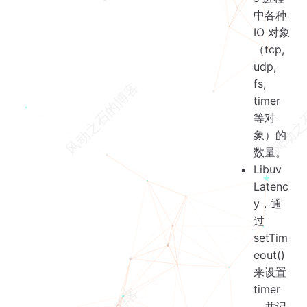
中各种
IO 对象
（tcp,
udp,
fs,
timer
等对
象）的
数量。
Libuv
Latenc
y，通
过
setTim
eout()
来设置
timer
，并记