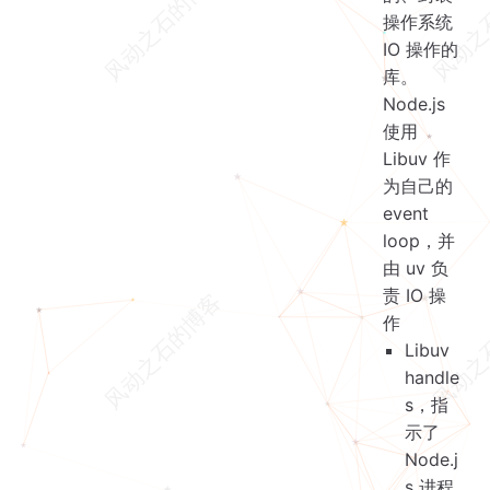
操作系统
IO 操作的
库。
Node.js
使用
Libuv 作
为自己的
event
loop，并
由 uv 负
责 IO 操
作
Libuv
handle
s，指
示了
Node.j
s 进程