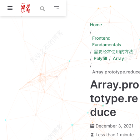
Skip to main content
Home
Frontend
Fundamentals
需要经常使用的方法
Polyfill
Array
Array.prototype.reduc
Array.pro
totype.re
duce
December 3, 2021
Less than 1 minute