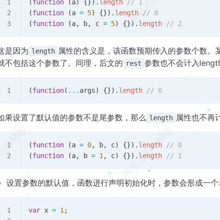
(
function
 (
a
) {}).
length
 // 1
(
function
 (
a
 =
 5
) {}).
length
 // 0
(
function
 (
a
, 
b
, 
c
 =
 5
) {}).
length
 // 2
这是因为
属性的含义是，该函数预期传入的参数个数。
length
就不包括这个参数了。同理，后文的
参数也不会计入leng
rest
(
function
(
...
args
) {}).
length
 // 0
如果设置了默认值的参数不是尾参数，那么
属性也不再
length
(
function
 (
a
 =
 0
, 
b
, 
c
) {}).
length
 // 0
(
function
 (
a
, 
b
 =
 1
, 
c
) {}).
length
 // 1
设置参数的默认值，函数进行声明初始化时，参数会形成一个
var
 x
 =
 1
;