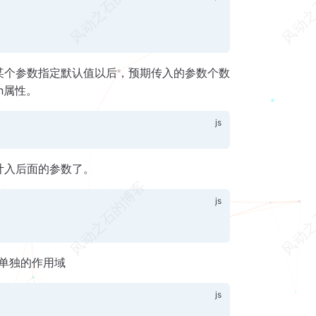
某个参数指定默认值以后，预期传入的参数个数
th属性。
计入后面的参数了。
单独的作用域