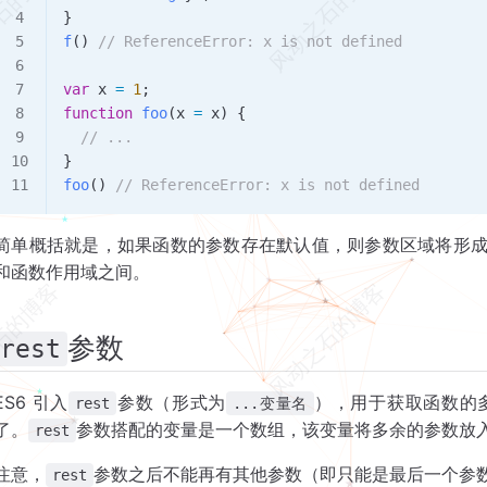
}
f
() 
// ReferenceError: x is not defined
var
 x
 =
 1
;
function
 foo
(
x
 =
 x
) {
  // ...
}
foo
() 
// ReferenceError: x is not defined
简单概括就是，如果函数的参数存在默认值，则参数区域将形
和函数作用域之间。
参数
rest
ES6 引入
参数（形式为
），用于获取函数的
rest
...变量名
了。
参数搭配的变量是一个数组，该变量将多余的参数放
rest
注意，
参数之后不能再有其他参数（即只能是最后一个参
rest