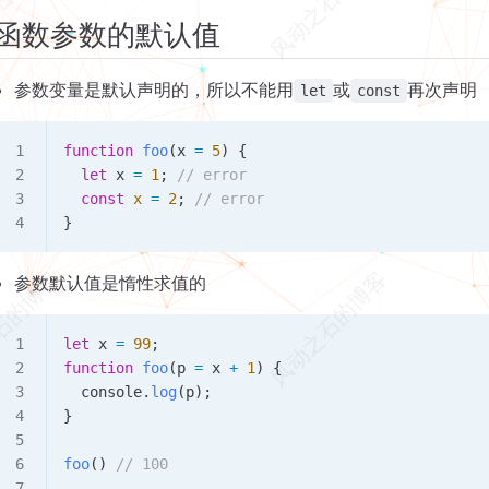
函数参数的默认值
参数变量是默认声明的，所以不能用
或
再次声明
let
const
function
 foo
(
x
 =
 5
) {
  let
 x
 =
 1
; 
// error
  const
 x
 =
 2
; 
// error
}
参数默认值是惰性求值的
let
 x
 =
 99
;
function
 foo
(
p
 =
 x
 +
 1
) {
  console
.
log
(
p
);
}
foo
() 
// 100