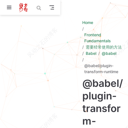
Skip to main content
Home
Frontend
Fundamentals
需要经常使用的方法
Babel
@babel
@babel/plugin-
transform-runtime
@babel/
plugin-
transfor
m-