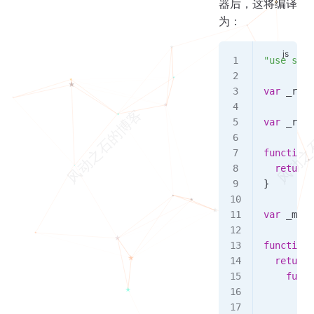
器后，这将编译
为：
"use stri
var
 _rege
var
 _rege
function
 
  return
 
}
var
 _mark
function
 
  return
 
    funct
      whi
        s