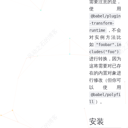
需要注意的是，
regenerator 替换
使用
core-js 替换
@babel/plugin
helper 替换
-transform-
，不会
译者总结
runtime
对实例方法比
术语解释
如
"foobar".in
使用 @babel/plugin-transform-runtime 的原因
cludes("foo")
缺点
进行转换，因为
关于 @babel/plugin-transform-runtime 和 @babel/polyfill 的区别
这将需要对已存
在的内置对象进
行修改（但你可
以使用
@babel/polyfi
）。
ll
安装