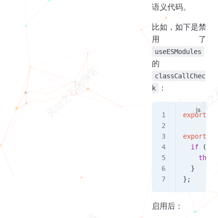
语义代码。
比如，如下是禁
用了
useESModules
的
classCallChec
：
k
exports
.
_
exports
.
d
  if
 (
!
(
i
    throw
  }
};
启用后：