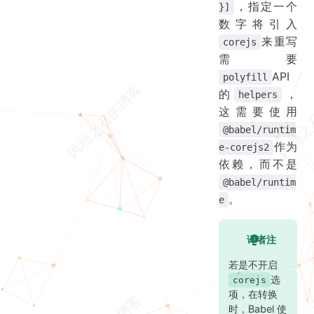
，指定一个
}]
数字将引入
来重写
corejs
需要
API
polyfill
的
，
helpers
这需要使用
@babel/runtim
作为
e-corejs2
依赖，而不是
@babel/runtim
。
e
译者注
若是不开启
选
corejs
项，在转换
时，Babel 使