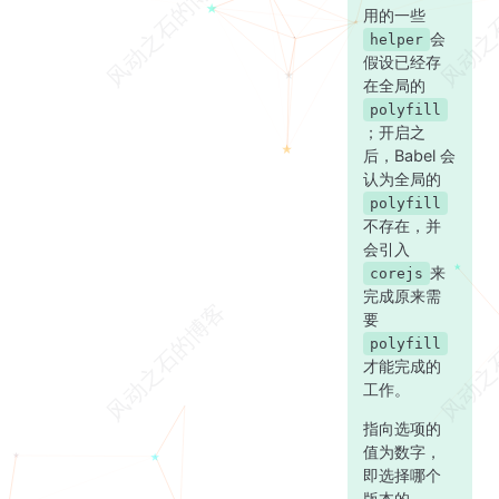
用的一些
会
helper
假设已经存
在全局的
polyfill
；开启之
后，Babel 会
认为全局的
polyfill
不存在，并
会引入
来
corejs
完成原来需
要
polyfill
才能完成的
工作。
指向选项的
值为数字，
即选择哪个
版本的