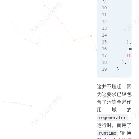
        s
         
         
         
        }
      }
    },
    _mark
    this
  );
}
这并不理想，因
为这要求已经包
含了污染全局作
用域的
regenerator
运行时。而用了
转换
runtime