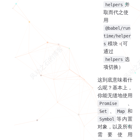
并
helpers
取而代之使
用
@babel/run
time/helper
模块（可
s
通过
选
helpers
项切换）
这到底意味着什
么呢？基本上，
你能无缝地使用
、
Promise
、
和
Set
Map
等内置
Symbol
对象，以及所有
需要使用