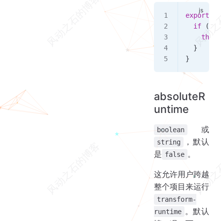
export
 de
  if
 (
!
(
i
    throw
  }
}
absoluteR
untime
或
boolean
，默认
string
是
。
false
这允许用户跨越
整个项目来运行
transform-
。默认
runtime