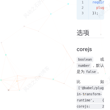
require
(
"
  plugins
});
选项
corejs
或
boolean
，默认
number
是为
。
false
比如
['@babel/plug
in-transform-
runtime', {
corejs: 2