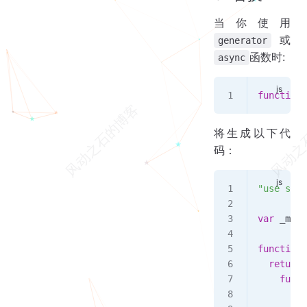
当你使用
或
generator
函数时:
async
function*
将生成以下代
码：
"use stri
var
 _mark
function
 
  return
 
    funct
      whi