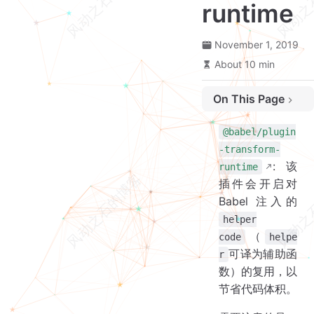
runtime
November 1, 2019
安装
About 10 min
为什么需要 @babel/plugin-transform-runtime
使用
On This Page
通过 .babelrc（推荐）
通过 CLI
@babel/plugin
通过 Node API
-transform-
选项
: 该
runtime
corejs
插件会开启对
helpers
Babel 注入的
polyfill
helper
（
regenerator
code
helpe
可译为辅助函
r
useBuiltIns
数）的复用，以
useESModules
节省代码体积。
absoluteRuntime
技术细节