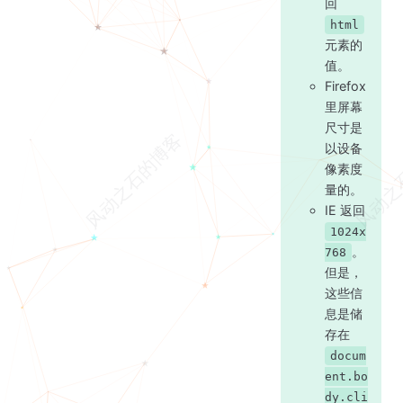
回
html
元素的
值。
Firefox
里屏幕
尺寸是
以设备
像素度
量的。
IE 返回
1024x
。
768
但是，
这些信
息是储
存在
docum
ent.bo
dy.cli