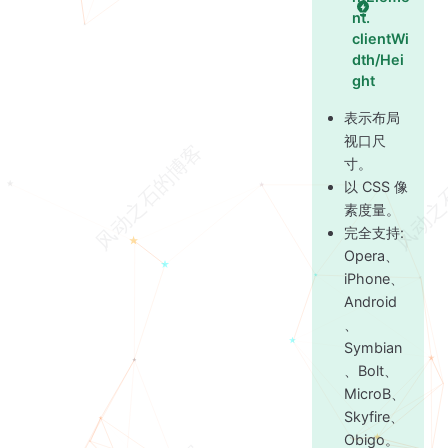
nt.
clientWi
dth/Hei
ght
表示布局
视口尺
寸。
以 CSS 像
素度量。
完全支持:
Opera、
iPhone、
Android
、
Symbian
、Bolt、
MicroB、
Skyfire、
Obigo。