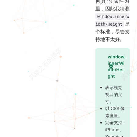
何其他属性对
里，因此我猜测
window.innerW
是
idth/Height
个标准，尽管支
持地不太好。
window.
innerWi
dth/Hei
ght
表示视觉
视口的尺
寸。
以 CSS 像
素度量。
完全支持:
iPhone、
Symbian