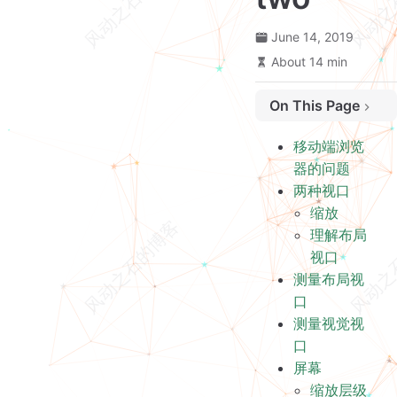
June 14, 2019
移动端浏览器的问题
About 14 min
两种视口
缩放
On This Page
理解布局视口
测量布局视口
移动端浏览
测量视觉视口
器的问题
屏幕
两种视口
缩放层级
缩放
滚动偏移
理解布局
html 元素
视口
测量布局视
媒体查询
口
事件坐标
测量视觉视
Meta viewport
口
相关研究
屏幕
缩放层级