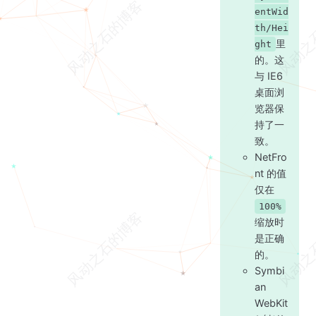
entWid
th/Hei
里
ght
的。这
与 IE6
桌面浏
览器保
持了一
致。
NetFro
nt 的值
仅在
100%
缩放时
是正确
的。
Symbi
an
WebKit