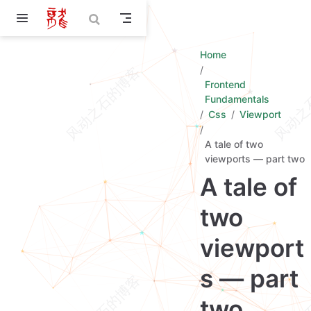
Skip to main content
Home
Frontend
Fundamentals
Css
Viewport
A tale of two
viewports — part two
A tale of
two
viewport
s — part
two