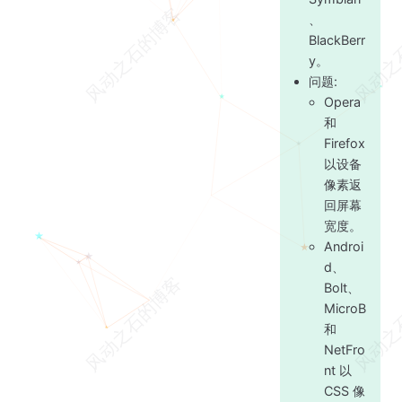
、
BlackBerr
y。
问题:
Opera
和
Firefox
以设备
像素返
回屏幕
宽度。
Androi
d、
Bolt、
MicroB
和
NetFro
nt 以
CSS 像