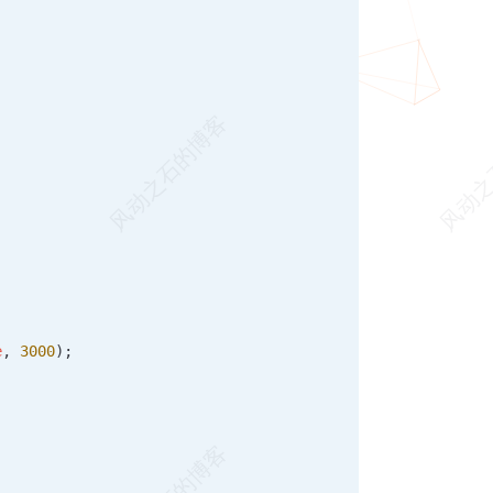
e
, 
3000
);