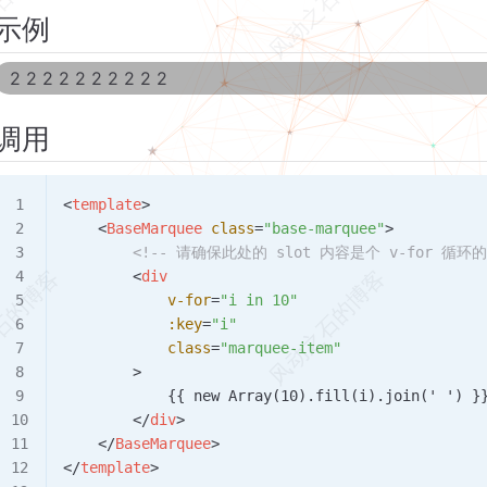
示例
2 2 2 2 2 2 2 2 2 2
3 3 3 3 3 3 3 3 3 3
调用
4 4 4 4 4 4 4 4 4 4
5 5 5 5 5 5 5 5 5 5
<
template
>
6 6 6 6 6 6 6 6 6 6
    <
BaseMarquee
 class
=
"base-marquee"
>
7 7 7 7 7 7 7 7 7 7
        <!-- 请确保此处的 slot 内容是个 v-for 循
8 8 8 8 8 8 8 8 8 8
        <
div
            v-for
=
"i in 10"
9 9 9 9 9 9 9 9 9 9
            :key
=
"i"
10 10 10 10 10 10 10 10 10 10
            class
=
"marquee-item"
1 1 1 1 1 1 1 1 1 1
        >
            {{ new Array(10).fill(i).join(' ') }
        </
div
>
    </
BaseMarquee
>
</
template
>