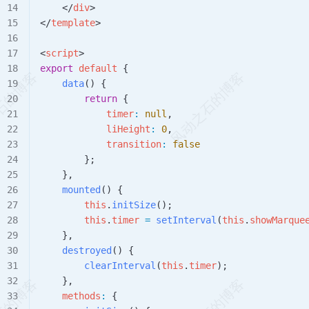
    </
div
>
</
template
>
<
script
>
export
 default
 {
    data
() {
        return
 {
            timer
:
 null
,
            liHeight
:
 0
,
            transition
:
 false
        };
    },
    mounted
() {
        this
.
initSize
();
        this
.
timer
 =
 setInterval
(
this
.
showMarque
    },
    destroyed
() {
        clearInterval
(
this
.
timer
);
    },
    methods
:
 {