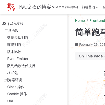
Skip to main content
风动之石的博客
Vue 2.x 源码学习
前端基础
Home
Frontend
JS 代码片段
简单跑
工具函数
数据类型判断
环境判断
February 26, 20
版本比较
On This Page
EventEmitter
说明
队列函数迭代执行
示例
格式化
调用
浏览器环境
代码
Class 操作
组件源码
Cookie 操作
URL