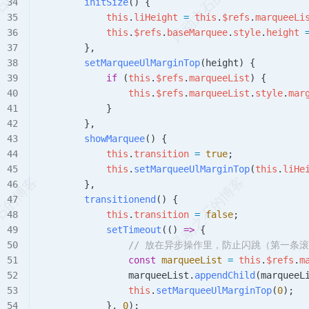
        initSize
() {
            this
.
liHeight
 =
 this
.
$refs
.
marqueeLi
            this
.
$refs
.
baseMarquee
.
style
.
height
 
        },
        setMarqueeUlMarginTop
(
height
) {
            if
 (
this
.
$refs
.
marqueeList
) {
                this
.
$refs
.
marqueeList
.
style
.
mar
            }
        },
        showMarquee
() {
            this
.
transition
 =
 true
;
            this
.
setMarqueeUlMarginTop
(
this
.
liHe
        },
        transitionend
() {
            this
.
transition
 =
 false
;
            setTimeout
(() 
=>
 {
                // 放在异步操作里，防止闪跳（
                const
 marqueeList
 =
 this
.
$refs
.
m
                marqueeList
.
appendChild
(
marqueeL
                this
.
setMarqueeUlMarginTop
(
0
);
            }, 
0
);