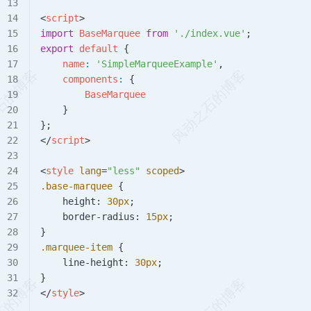
<
script
>
import
 BaseMarquee
 from
 './index.vue'
;
export
 default
 {
    name
:
 'SimpleMarqueeExample'
,
    components
:
 {
        BaseMarquee
    }
};
</
script
>
<
style
 lang
=
"less"
 scoped
>
.base-marquee
 {
    height: 
30
px
;
    border-radius: 
15
px
;
}
.marquee-item
 {
    line-height: 
30
px
;
}
</
style
>