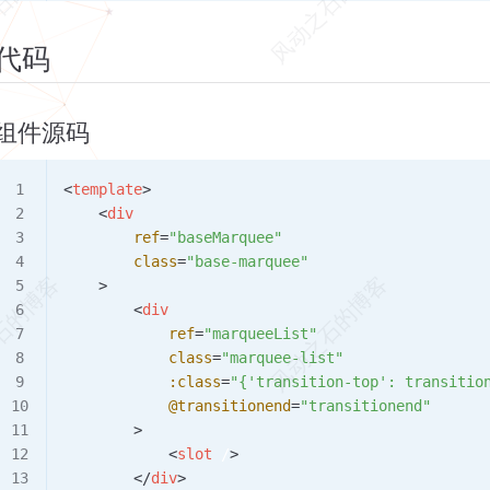
代码
组件源码
<
template
>
    <
div
        ref
=
"baseMarquee"
        class
=
"base-marquee"
    >
        <
div
            ref
=
"marqueeList"
            class
=
"marquee-list"
            :class
=
"{'transition-top': transitio
            @transitionend
=
"transitionend"
        >
            <
slot
 /
>
        </
div
>