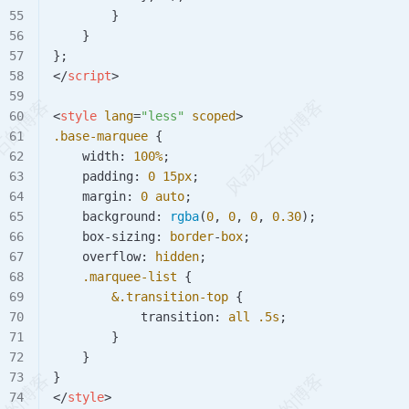
        }
    }
};
</
script
>
<
style
 lang
=
"less"
 scoped
>
.base-marquee
 {
    width: 
100
%
;
    padding: 
0
 15
px
;
    margin: 
0
 auto
;
    background: 
rgba
(
0
, 
0
, 
0
, 
0.30
);
    box-sizing: 
border
-
box
;
    overflow: 
hidden
;
    .marquee-list
 {
        &.transition-top
 {
            transition: 
all
 .5
s
;
        }
    }
}
</
style
>