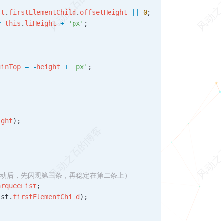
st
.
firstElementChild
.
offsetHeight
 ||
 0
;
=
 this
.
liHeight
 +
 'px'
;
ginTop
 =
 -
height
 +
 'px'
;
ight
);
第一条滚动后，先闪现第三条，再稳定在第二条上）
arqueeList
;
ist
.
firstElementChild
);