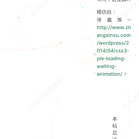
模仿自：
张鑫旭--
http://www.zh
angxinxu.com
/wordpress/2
014/04/css3-
pie-loading-
waiting-
animation/
本
站
总