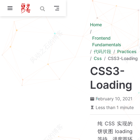
Skip to main content
Home
Frontend
Fundamentals
代码片段
Practices
Css
CSS3-Loading
CSS3-
Loading
February 10, 2021
Less than 1 minute
纯 CSS 实现的
饼状图 loading
等待，进度圆环