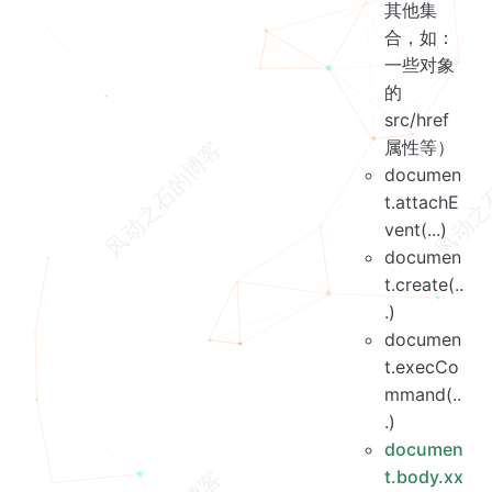
其他集
合，如：
一些对象
的
src/href
属性等）
documen
t.attachE
vent(...)
documen
t.create(..
.)
documen
t.execCo
mmand(..
.)
documen
t.body.xx