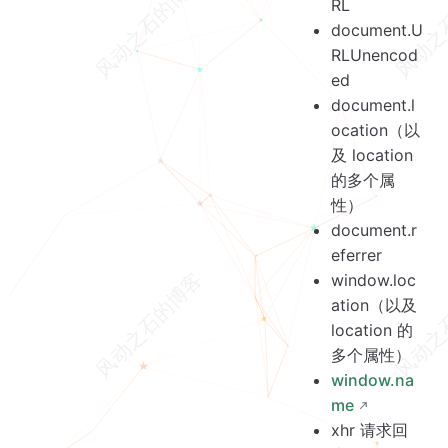
RL
document.U
RLUnencod
ed
document.l
ocation（以
及 location
的多个属
性）
document.r
eferrer
window.loc
ation（以及
location 的
多个属性）
window.na
me
xhr 请求回