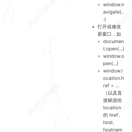
window.n
avigate(..
.)
打开或修改
新窗口，如
documen
t.open(...)
window.o
pen(...)
window.l
ocation.h
ref = ...
（以及直
接赋值给
location
的 href、
host、
hostnam