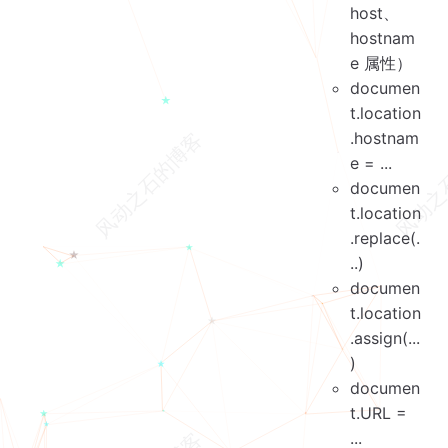
host、
hostnam
e 属性）
documen
t.location
.hostnam
e = ...
documen
t.location
.replace(.
..)
documen
t.location
.assign(...
)
documen
t.URL =
...