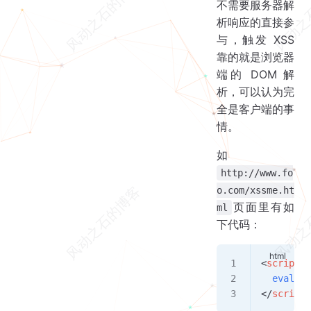
不需要服务器解
析响应的直接参
与，触发 XSS
靠的就是浏览器
端的 DOM 解
析，可以认为完
全是客户端的事
情。
如
http://www.fo
o.com/xssme.ht
页面里有如
ml
下代码：
<
script
>
  eval
(
lo
</
script
>