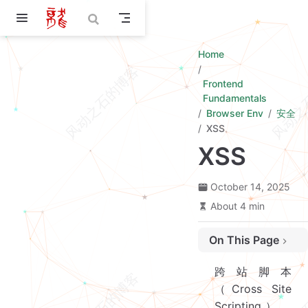
Skip to main content
Home
Frontend
Fundamentals
Browser Env
安全
XSS
XSS
October 14, 2025
About 4 min
On This Page
XSS 分类
跨站脚本
反射型 XSS
（Cross Site
存储型 XSS
Scripting），