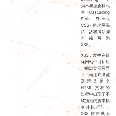
DOM XSS
为不和层叠样式
防范措施
表（Cascading
Style Sheets,
CSS）的缩写混
淆，故将跨站脚
本缩写为
XSS。
XSS，发生在目
标网站中目标用
户的浏览器层面
上，当用户浏览
器渲染整个
HTML 文档的
过程中出现了不
被预期的脚本指
令并执行时，
XSS 攻击就会