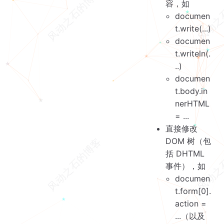
容，如
documen
t.write(...)
documen
t.writeln(.
..)
documen
t.body.in
nerHTML
= ...
直接修改
DOM 树（包
括 DHTML
事件），如
documen
t.form[0].
action =
...（以及