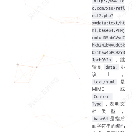
http://www.fo
o.com/xss/refl
ect2.php?
x=data:text/ht
ml;base64,PHNj
cmlwdD5hbGVydC
hkb2N1bWVudC5k
b21haW4pPC9zY3
，跳
JpcHQ%2b
转到
协
data:
议上，
是
text/html
MIME 或
Content-
，表明文
Type
档类型，
是指后
base64
面字符串的编码