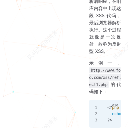
析后响应，在响
应内容中出现这
段 XSS 代码，
最后浏览器解析
执行。这个过程
就像是一次反
射，故称为反射
型 XSS。
示例一，
http://www.fo
o.com/xss/refl
的代
ect1.php
码如下：
<
?
php
  echo
 $_
?
>