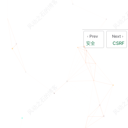
Prev
Next
安全
CSRF