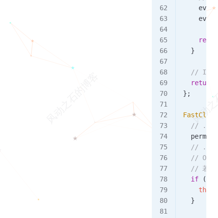
    event
    event
    retur
  }
  // If t
  return
 
};
FastClick
  // ...
  permitt
  // ...
  // Only
  // 若不
  if
 (
!
pe
    this
.
  }