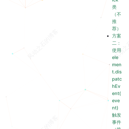
类
（不
推
荐）
方案
二：
使用
ele
men
t.dis
patc
hEv
ent(
eve
nt)
触发
事件