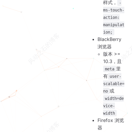
样式，
-
ms-touch-
action:
manipulat
ion;
BlackBerry
浏览器
版本 >=
10.3，且
里
meta
有
user-
scalable=
或
no
width=de
vice-
width
Firefox 浏览
器