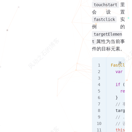
里
touchstart
会设置
实
fastclick
例的
targetElemen
属性为当前事
t
件的目标元素。
FastClick
  var
 tar
  if
 (
eve
    retur
  }
  // 事
  targetE
  // ...
  // 设置
  this
.
ta