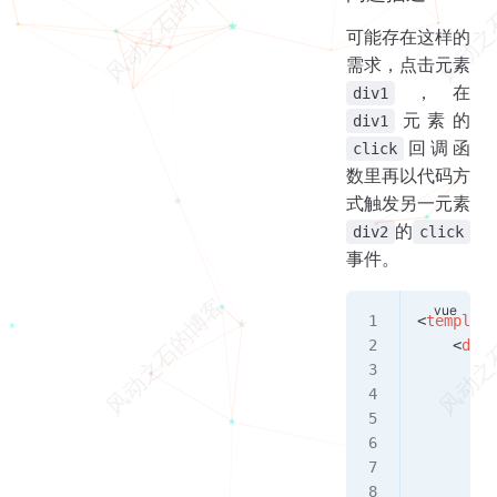
可能存在这样的
需求，点击元素
，在
div1
元素的
div1
回调函
click
数里再以代码方
式触发另一元素
的
div2
click
事件。
<
template
    <
div
 
        <
         
         
        >
       
        <