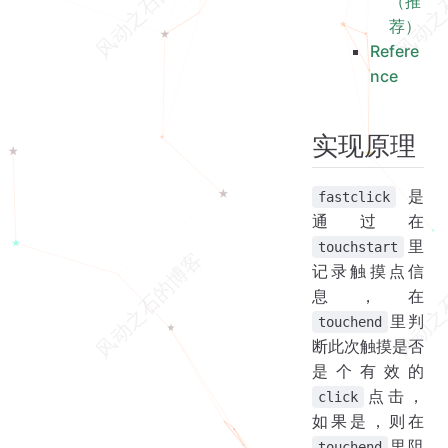
（推
荐）
Refere
nce
实现原理
是
fastclick
通过在
里
touchstart
记录触摸点信
息，在
里判
touchend
断此次触摸是否
是个有效的
点击，
click
如果是，则在
里阻
touchend