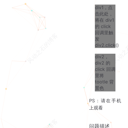
div1，点
击此处，
将在 div1
的 click
回调里触
发
div2.click()
div2，
div2 的
click 回调
里将
tootle 背
景色
PS：请在手机
上观看
问题描述