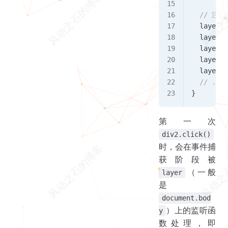
  // 注
  layer
.
a
  layer
.
a
  layer
.
a
  layer
.
a
  layer
.
a
  // ...
}
第一次
div2.click()
时，会在事件捕
获阶段被
（一般
layer
是
document.bod
）上的监听函
y
数处理，即