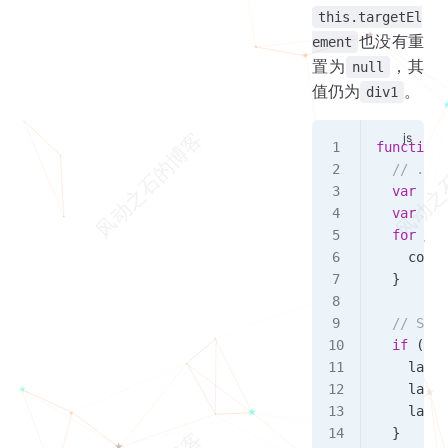
this.targetEl
也没有重
ement
置为
，其
null
值仍为
。
div1
function
 
  // ...
  var
 met
  var
 con
  for
 (
va
    conte
  }
  // Set 
  if
 (
dev
    layer
    layer
    layer
  }