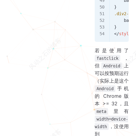
    backg
}
.div2-bg
 
    backg
}
</
style
>
若是使用了
，
fastclick
但
上
Android
可以按预期运行
（实际上是这个
手机
Android
的 Chrome 版
本 >= 32，且
里有
meta
width=device-
，没使用
width
到