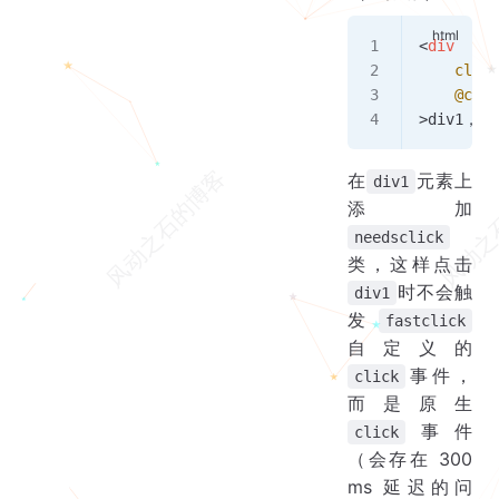
<
div
    class
    @clic
>div1，点
在
元素上
div1
添加
needsclick
类，这样点击
时不会触
div1
发
fastclick
自定义的
事件，
click
而是原生
事件
click
（会存在 300
ms 延迟的问