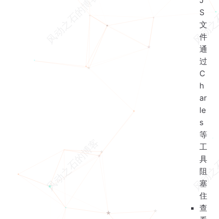
S
文
件
通
过
C
h
ar
le
s
等
工
具
阻
塞
住
查