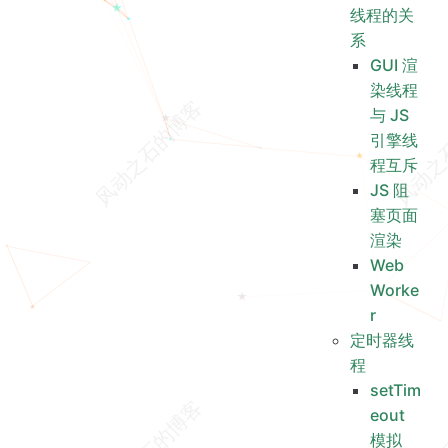
线程的关
系
GUI 渲
染线程
与 JS
引擎线
程互斥
JS 阻
塞页面
渲染
Web
Worke
r
定时器线
程
setTim
eout
模拟