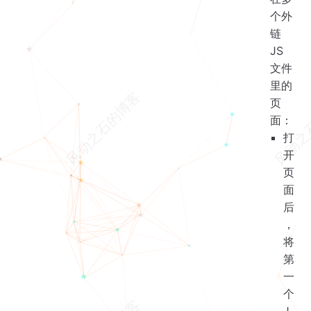
个外
链
JS
文件
里的
页
面：
打
开
页
面
后
，
将
第
一
个
J