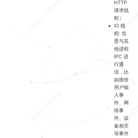
HTTP
请求线
程）
IO 线
程: 负
责与其
他进程
IPC 进
行通
信，比
如接收
用户输
入事
件、网
络事
件、设
备相关
等事件