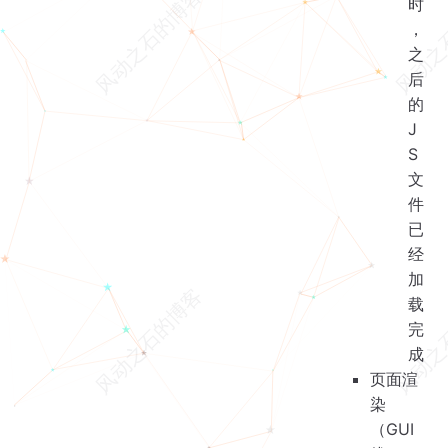
时
，
之
后
的
J
S
文
件
已
经
加
载
完
成
页面渲
染
（GUI