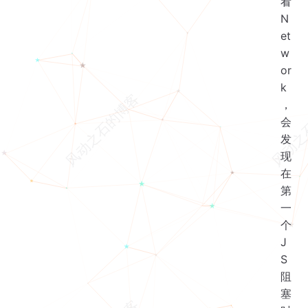
看
N
et
w
or
k
，
会
发
现
在
第
一
个
J
S
阻
塞