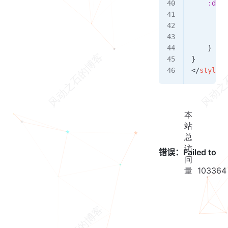
    :deep
        p
        c
        t
    }
}
</
style
>
本
站
总
访
问
量
103364