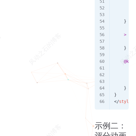
        m
        a
        a
    }
    > 
inp
        w
    }
    @keyf
        t
         
        }
    }
}
</
style
>
示例二：
评分动画