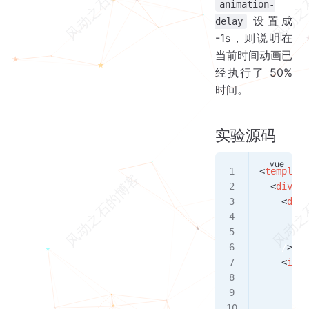
animation-
设置成
delay
-1s，则说明在
当前时间动画已
经执行了 50%
时间。
实验源码
<
template
  <
div
 cl
    <
div
      ref
      cla
    /
>
    <
inpu
      ref
      typ
      max