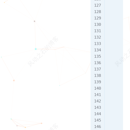
         
         
         
         
         
         
         
         
         
         
         
         
         
         
         
         
         
         