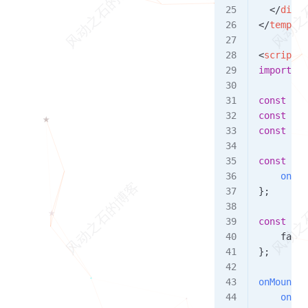
  </
div
>
</
templat
<
script
 s
import
 { 
const
 fac
const
 ran
const
 def
const
 onI
    onRan
};
const
 onR
    faceR
};
onMounted
    onRan